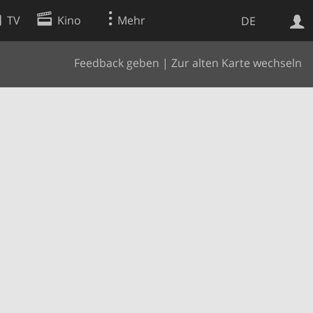
TV
Kino
Mehr
DE
Feedback geben
|
Zur alten Karte wechseln
Websuche
Apps