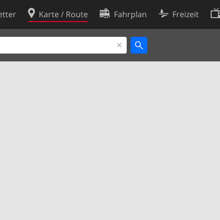
tter
Karte / Route
Fahrplan
Freizeit
Cookie-Richtlinie
ingungen
Cookie-Einstellungen
rklärung
Entwickler