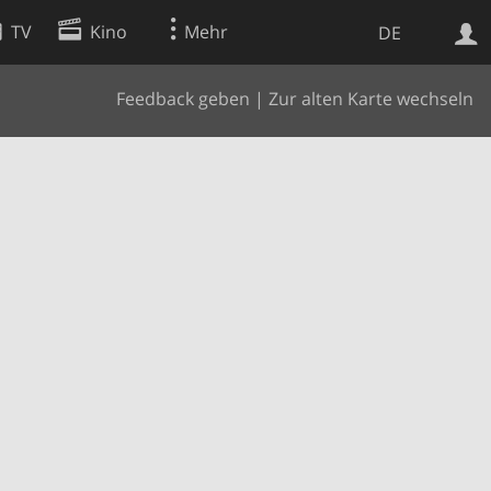
TV
Kino
Mehr
DE
Feedback geben
|
Zur alten Karte wechseln
Websuche
Apps