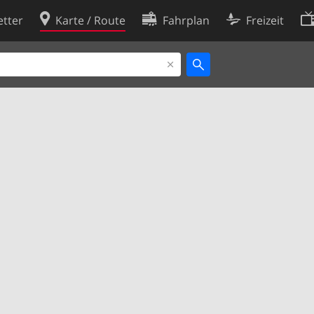
tter
Karte / Route
Fahrplan
Freizeit
Cookie-Richtlinie
ingungen
Cookie-Einstellungen
rklärung
Entwickler