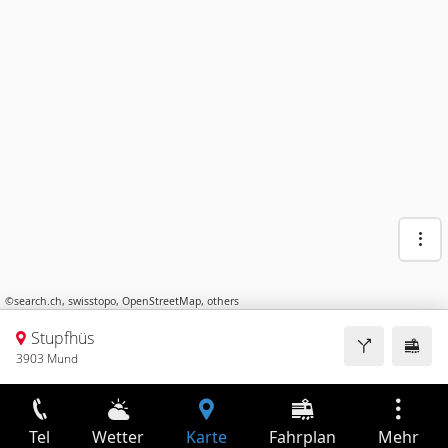
©
search.ch
,
swisstopo
,
OpenStreetMap
,
others
Stupfhüs
3903 Mund
Tel
Wetter
Karte
Fahrplan
Mehr