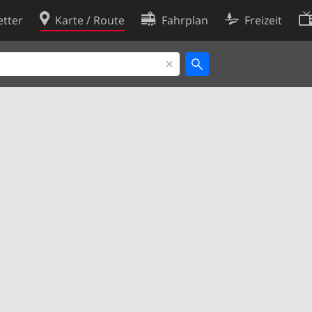
tter
Karte / Route
Fahrplan
Freizeit
Cookie-Richtlinie
ingungen
Cookie-Einstellungen
rklärung
Entwickler