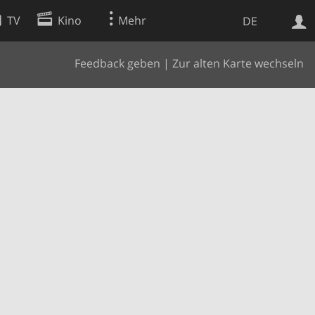
TV
Kino
Mehr
DE
Feedback geben
|
Zur alten Karte wechseln
Websuche
Apps