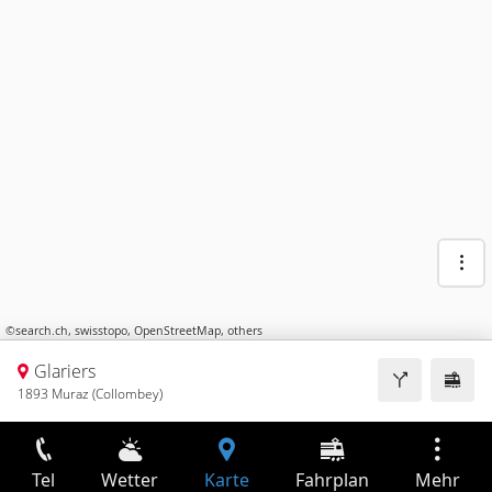
©
search.ch
,
swisstopo
,
OpenStreetMap
,
others
Glariers
1893 Muraz (Collombey)
Tel
Wetter
Karte
Fahrplan
Mehr