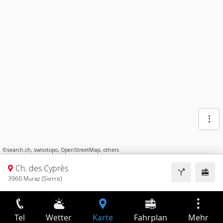
©
search.ch
,
swisstopo
,
OpenStreetMap
,
others
Ch. des Cyprès
3960 Muraz (Sierre)
Tel
Wetter
Karte
Fahrplan
Mehr