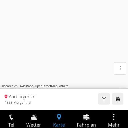
©
search.ch
,
swisstopo
,
OpenStreetMap
,
others
Aarburgerstr.
4853 Murgenthal
Tel
Wetter
Karte
Fahrplan
Mehr