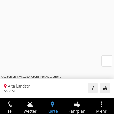
©
search.ch
,
swisstopo
,
OpenStreetMap
,
others
Alte Landstr.
5630 Muri
Tel
Wetter
Karte
Fahrplan
Mehr