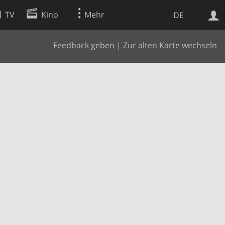
TV
Kino
Mehr
DE
Feedback geben
|
Zur alten Karte wechseln
Websuche
Apps