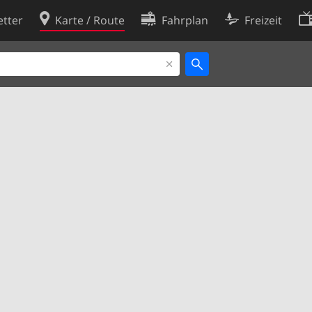
tter
Karte / Route
Fahrplan
Freizeit
Cookie-Richtlinie
ingungen
Cookie-Einstellungen
rklärung
Entwickler