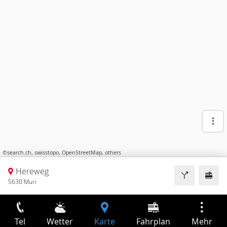
©
search.ch
,
swisstopo
,
OpenStreetMap
,
others
Hereweg
5630 Muri
Tel
Wetter
Karte
Fahrplan
Mehr