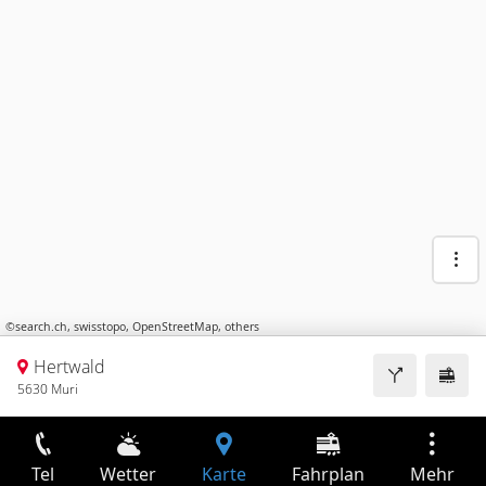
©
search.ch
,
swisstopo
,
OpenStreetMap
,
others
Hertwald
5630 Muri
Tel
Wetter
Karte
Fahrplan
Mehr