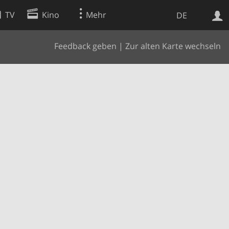
TV
Kino
Mehr
DE
Feedback geben
|
Zur alten Karte wechseln
Websuche
Apps