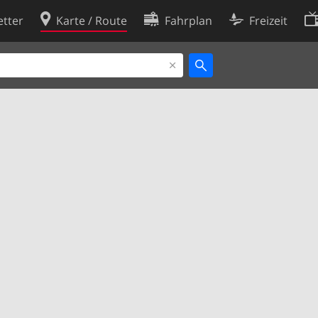
tter
Karte / Route
Fahrplan
Freizeit
Cookie-Richtlinie
ingungen
Cookie-Einstellungen
rklärung
Entwickler