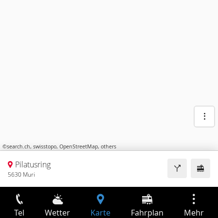
©
search.ch
,
swisstopo
,
OpenStreetMap
,
others
Pilatusring
5630 Muri
Tel
Wetter
Karte
Fahrplan
Mehr