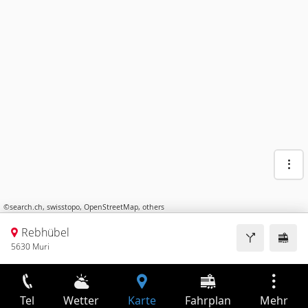
©
search.ch
,
swisstopo
,
OpenStreetMap
,
others
Rebhübel
5630 Muri
Tel
Wetter
Karte
Fahrplan
Mehr