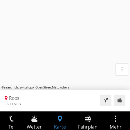
©
search.ch
,
swisstopo
,
OpenStreetMap
,
others
Roos
5630 Muri
Tel
Wetter
Karte
Fahrplan
Mehr