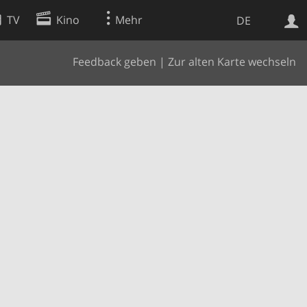
TV
Kino
Mehr
DE
Feedback geben
|
Zur alten Karte wechseln
Websuche
Apps