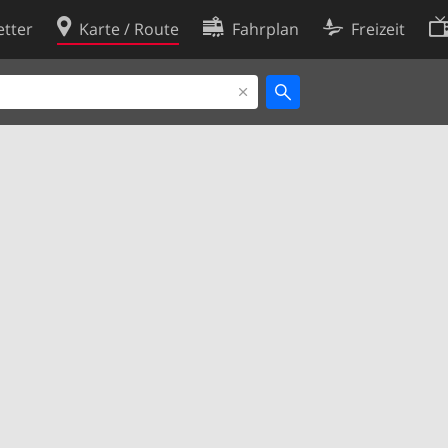
tter
Karte / Route
Fahrplan
Freizeit
Cookie-Richtlinie
ingungen
Cookie-Einstellungen
rklärung
Entwickler