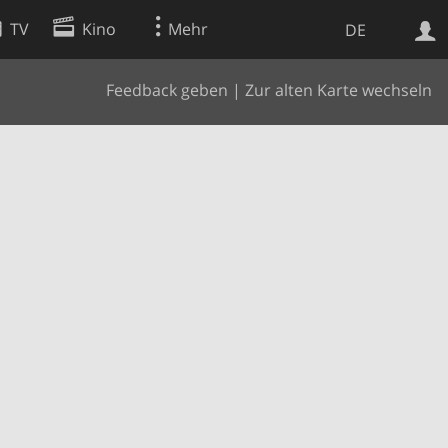
TV
Kino
Mehr
DE
Feedback geben
|
Zur alten Karte wechseln
Websuche
Apps