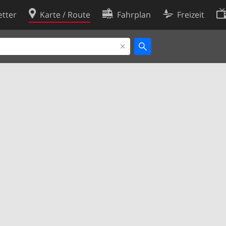
tter
Karte / Route
Fahrplan
Freizeit
Cookie-Richtlinie
ingungen
Cookie-Einstellungen
rklärung
Entwickler