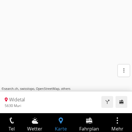
©
search.ch
,
swisstopo
,
OpenStreetMap
,
others
Widetal
5630 Muri
Tel
Wetter
Karte
Fahrplan
Mehr