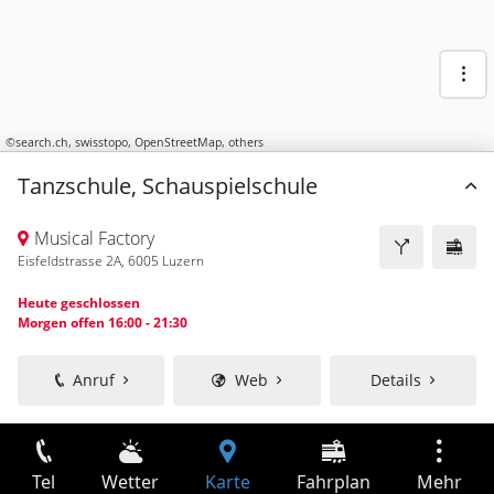
©
search.ch
,
swisstopo
,
OpenStreetMap
,
others
Tanzschule, Schauspielschule
Musical Factory
Eisfeldstrasse 2A, 6005 Luzern
Heute geschlossen
Morgen offen 16:00 - 21:30
Anruf
Web
Details
Tel
Wetter
Karte
Fahrplan
Mehr