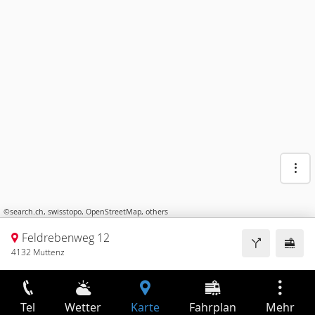
©
search.ch
,
swisstopo
,
OpenStreetMap
,
others
Feldrebenweg 12
4132 Muttenz
Tel
Wetter
Karte
Fahrplan
Mehr