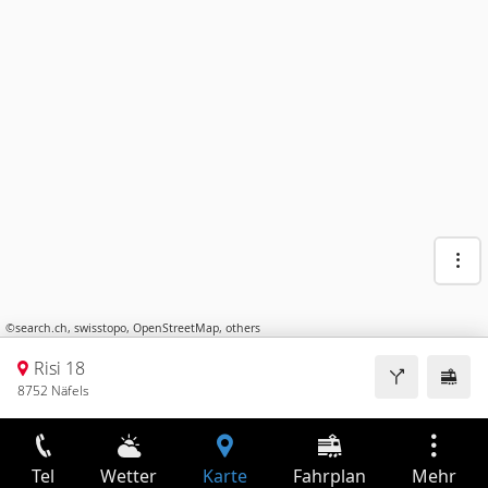
©
search.ch
,
swisstopo
,
OpenStreetMap
,
others
Risi 18
8752 Näfels
Tel
Wetter
Karte
Fahrplan
Mehr