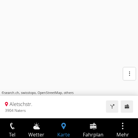
©
search.ch
,
swisstopo
,
OpenStreetMap
,
others
Aletschstr.
3904 Naters
Tel
Wetter
Karte
Fahrplan
Mehr