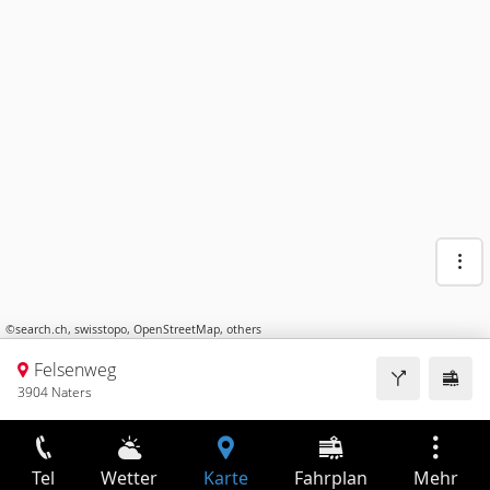
©
search.ch
,
swisstopo
,
OpenStreetMap
,
others
Felsenweg
3904 Naters
Tel
Wetter
Karte
Fahrplan
Mehr