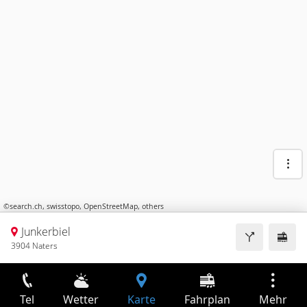
©
search.ch
,
swisstopo
,
OpenStreetMap
,
others
Junkerbiel
3904 Naters
Tel
Wetter
Karte
Fahrplan
Mehr