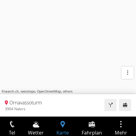
©
search.ch
,
swisstopo
,
OpenStreetMap
,
others
Ornavassoturm
3904 Naters
Tel
Wetter
Karte
Fahrplan
Mehr