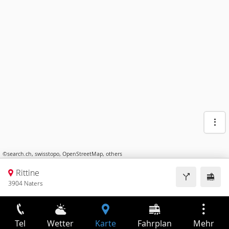
©
search.ch
,
swisstopo
,
OpenStreetMap
,
others
Rittine
3904 Naters
Tel
Wetter
Karte
Fahrplan
Mehr