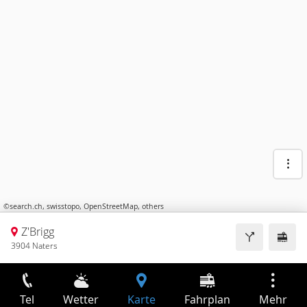
©
search.ch
,
swisstopo
,
OpenStreetMap
,
others
Z'Brigg
3904 Naters
Tel
Wetter
Karte
Fahrplan
Mehr