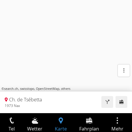
©
search.ch
,
swisstopo
,
OpenStreetMap
,
others
Ch. de Tsébetta
1973 Nax
Tel
Wetter
Karte
Fahrplan
Mehr