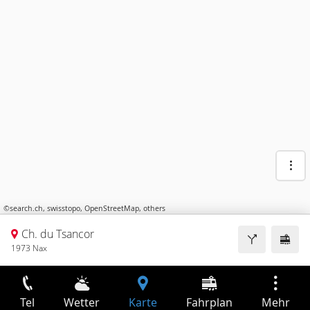
©
search.ch
,
swisstopo
,
OpenStreetMap
,
others
Ch. du Tsancor
1973 Nax
Tel
Wetter
Karte
Fahrplan
Mehr