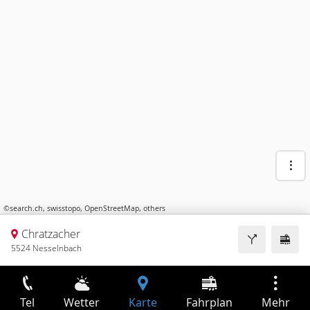
©
search.ch
,
swisstopo
,
OpenStreetMap
,
others
Chratzacher
5524 Nesselnbach
Tel
Wetter
Karte
Fahrplan
Mehr