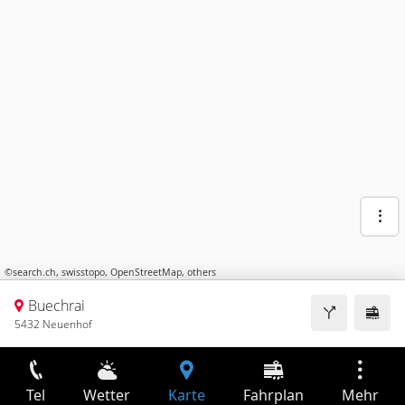
©
search.ch
,
swisstopo
,
OpenStreetMap
,
others
Buechrai
5432 Neuenhof
Tel
Wetter
Karte
Fahrplan
Mehr