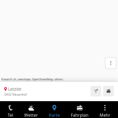
©
search.ch
,
swisstopo
,
OpenStreetMap
,
others
Letzistr.
5432 Neuenhof
Tel
Wetter
Karte
Fahrplan
Mehr