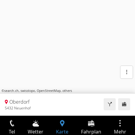
©
search.ch
,
swisstopo
,
OpenStreetMap
,
others
Oberdorf
5432 Neuenhof
Tel
Wetter
Karte
Fahrplan
Mehr