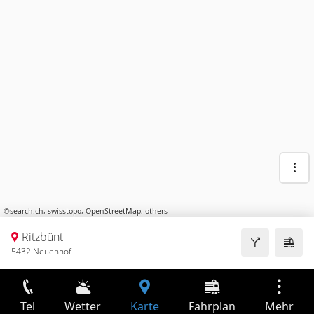
©
search.ch
,
swisstopo
,
OpenStreetMap
,
others
Ritzbünt
5432 Neuenhof
Tel
Wetter
Karte
Fahrplan
Mehr