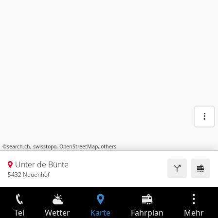
©
search.ch
,
swisstopo
,
OpenStreetMap
,
others
Unter de Bünte
5432 Neuenhof
Tel
Wetter
Karte
Fahrplan
Mehr