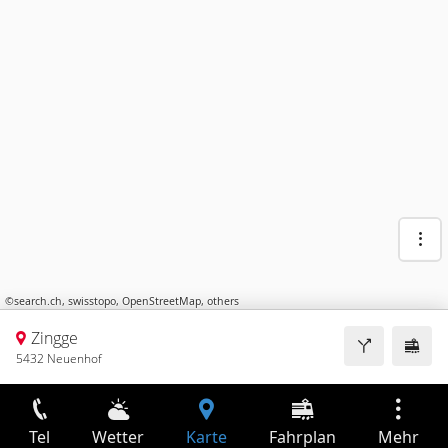
©
search.ch
,
swisstopo
,
OpenStreetMap
,
others
Zingge
5432 Neuenhof
Tel
Wetter
Karte
Fahrplan
Mehr