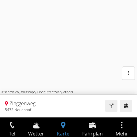
©
search.ch
,
swisstopo
,
OpenStreetMap
,
others
Zinggenweg
5432 Neuenhof
Tel
Wetter
Karte
Fahrplan
Mehr