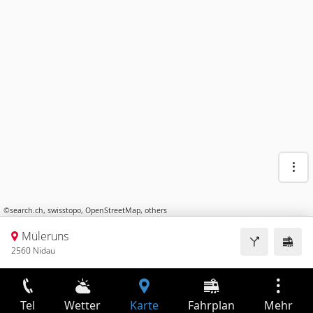
©
search.ch
,
swisstopo
,
OpenStreetMap
,
others
Müleruns
2560 Nidau
Tel
Wetter
Karte
Fahrplan
Mehr