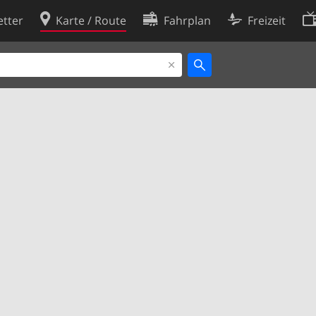
tter
Karte / Route
Fahrplan
Freizeit
Cookie-Richtlinie
ingungen
Cookie-Einstellungen
rklärung
Entwickler