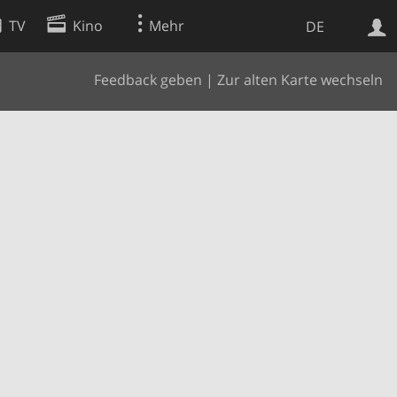
TV
Kino
Mehr
DE
Feedback geben
|
Zur alten Karte wechseln
Websuche
Apps