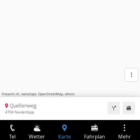
©
search.ch
,
swisstopo
,
OpenStreetMap
,
others
Quellenweg
4704 Niederbipp
Tel
Wetter
Karte
Fahrplan
Mehr