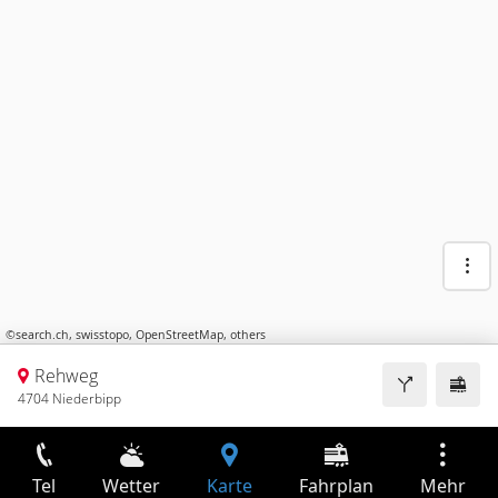
©
search.ch
,
swisstopo
,
OpenStreetMap
,
others
Rehweg
4704 Niederbipp
Tel
Wetter
Karte
Fahrplan
Mehr