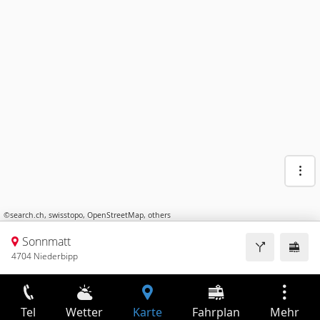
©
search.ch
,
swisstopo
,
OpenStreetMap
,
others
Sonnmatt
4704 Niederbipp
Tel
Wetter
Karte
Fahrplan
Mehr