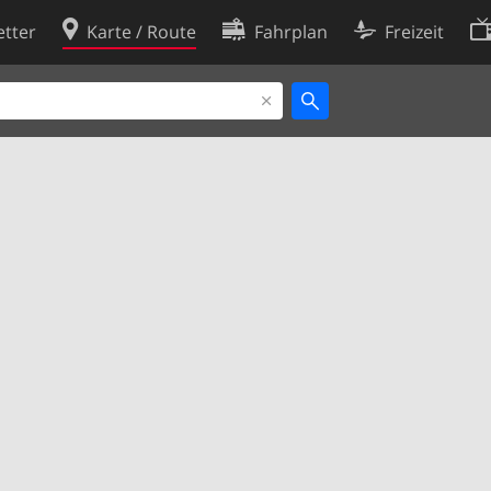
tter
Karte / Route
Fahrplan
Freizeit
Cookie-Richtlinie
ingungen
Cookie-Einstellungen
rklärung
Entwickler