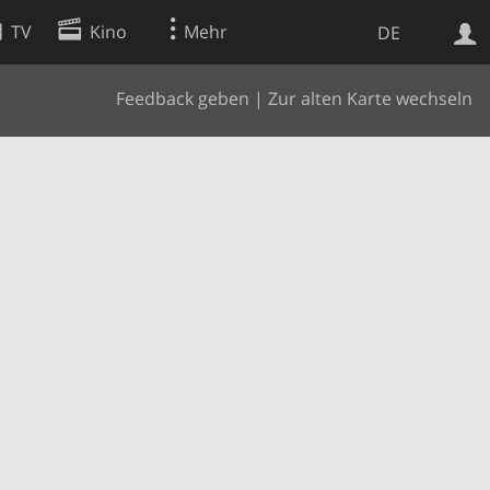
TV
Kino
Mehr
DE
Feedback geben
|
Zur alten Karte wechseln
Websuche
Apps