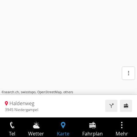
©
search.ch
,
swisstopo
,
OpenStreetMap
,
others
Haldenweg
3945 Niedergampel
Tel
Wetter
Karte
Fahrplan
Mehr