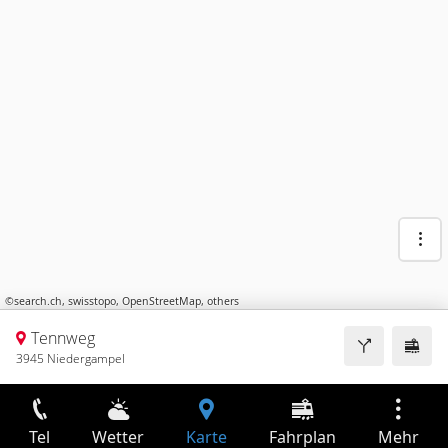
©
search.ch
,
swisstopo
,
OpenStreetMap
,
others
Tennweg
3945 Niedergampel
Tel
Wetter
Karte
Fahrplan
Mehr