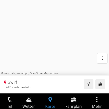
©
search.ch
,
swisstopo
,
OpenStreetMap
,
others
Gwirf
3942 Niedergesteln
Tel
Wetter
Karte
Fahrplan
Mehr