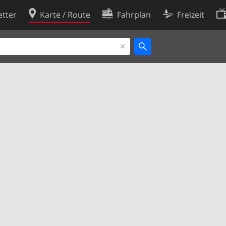
tter
Karte / Route
Fahrplan
Freizeit
Cookie-Richtlinie
ingungen
Cookie-Einstellungen
rklärung
Entwickler