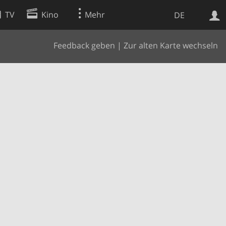
TV
Kino
Mehr
DE
Feedback geben
|
Zur alten Karte wechseln
Websuche
Apps