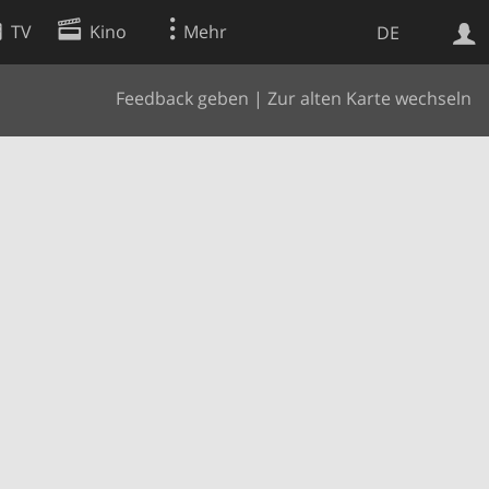
TV
Kino
Mehr
DE
Feedback geben
|
Zur alten Karte wechseln
Websuche
Apps