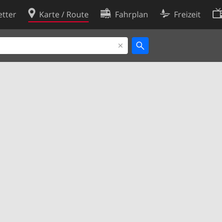
tter
Karte / Route
Fahrplan
Freizeit
Cookie-Richtlinie
ingungen
Cookie-Einstellungen
rklärung
Entwickler