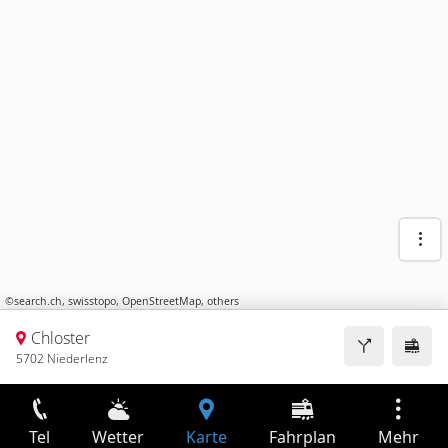
©
search.ch
,
swisstopo
,
OpenStreetMap
,
others
Chloster
5702 Niederlenz
Tel
Wetter
Karte
Fahrplan
Mehr