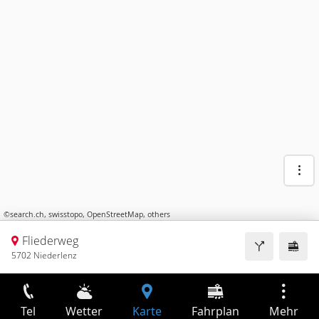
©
search.ch
,
swisstopo
,
OpenStreetMap
,
others
Fliederweg
5702 Niederlenz
Tel
Wetter
Karte
Fahrplan
Mehr